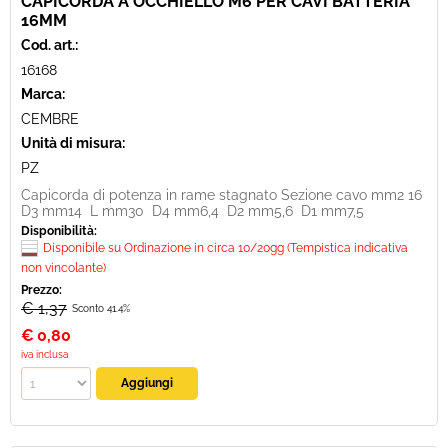
CAPICORDA A OCCHIELLO M6 PER CAVI BATTERIA
16MM
Cod. art.:
16168
Marca:
CEMBRE
Unità di misura:
PZ
Capicorda di potenza in rame stagnato Sezione cavo mm2 16
D3 mm14 L mm30 D4 mm6,4 D2 mm5,6 D1 mm7,5
Disponibilità:
Disponibile su Ordinazione in circa 10/20gg (Tempistica indicativa
non vincolante)
Prezzo:
€ 1,37
Sconto 41.4%
€
0,80
iva inclusa