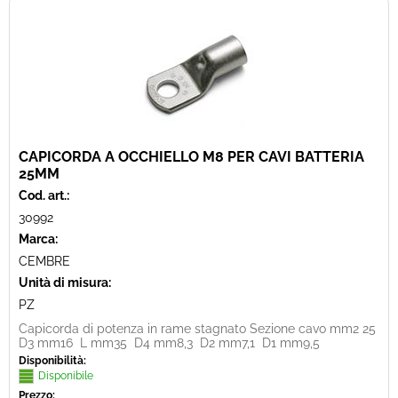
CAPICORDA A OCCHIELLO M8 PER CAVI BATTERIA
25MM
Cod. art.:
30992
Marca:
CEMBRE
Unità di misura:
PZ
Capicorda di potenza in rame stagnato Sezione cavo mm2 25
D3 mm16 L mm35 D4 mm8,3 D2 mm7,1 D1 mm9,5
Disponibilità:
Disponibile
Prezzo: