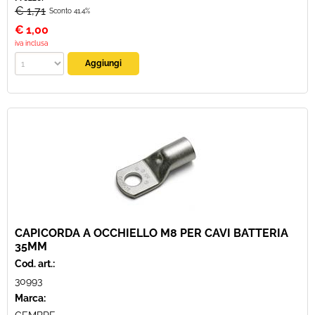
€ 1,71
Sconto 41.4%
€
1,00
iva inclusa
CAPICORDA A OCCHIELLO M8 PER CAVI BATTERIA
35MM
Cod. art.:
30993
Marca: