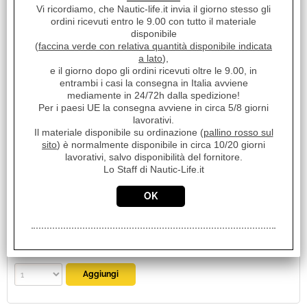
Vi ricordiamo, che Nautic-life.it invia il giorno stesso gli
ordini ricevuti entro le 9.00 con tutto il materiale
CAPICORDA A OCCHIELLO M8 PER CAVI BATTERIA
disponibile
50MM
(
faccina verde con relativa quantità disponibile indicata
Cod. art.:
a lato
),
e il giorno dopo gli ordini ricevuti oltre le 9.00, in
30995
entrambi i casi la consegna in Italia avviene
Marca:
mediamente in 24/72h dalla spedizione!
CEMBRE
Per i paesi UE la consegna avviene in circa 5/8 giorni
lavorativi.
Unità di misura:
Il materiale disponibile su ordinazione (
pallino rosso sul
PZ
sito
) è normalmente disponibile in circa 10/20 giorni
lavorativi, salvo disponibilità del fornitore.
Capicorda di potenza in rame stagnato Sezione cavo mm2
Lo Staff di Nautic-Life.it
50 D3 mm20 L mm53 D4 mm8,3 D2 mm9,5 D1 mm13
Disponibilità:
Disponibile
Prezzo:
€ 3,54
Sconto 40.7%
€
2,10
iva inclusa