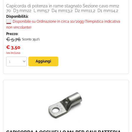
Capicorda di potenza in rame stagnato Sezione cavo mm2
70 D3 mm22 L mm57 D4 mm13,2 D2 mm11,2 D1 mm14,2
Disponibilità:
Disponibile su Ordinazione in circa 10/20gg (Tempistica indicativa
non vincolante)
Prezzo:
€ 5,76
Sconto 39.2%
€
3,50
iva inclusa