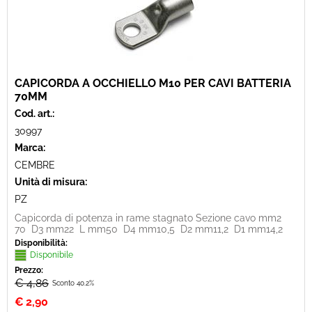
CAPICORDA A OCCHIELLO M10 PER CAVI BATTERIA
70MM
Cod. art.:
30997
Marca:
CEMBRE
Unità di misura:
PZ
Capicorda di potenza in rame stagnato Sezione cavo mm2
70 D3 mm22 L mm50 D4 mm10,5 D2 mm11,2 D1 mm14,2
Disponibilità:
Disponibile
Prezzo:
€ 4,86
Sconto 40.2%
€
2,90