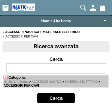
Nautic-Life Home
ACCESSORI NAUTICA
MATERIALE ELETTRICO
Accessori e Ricambi
ACCESSORI PER CAVI
Ricerca avanzata
Imbarcazioni e Motori
Cerca
Carrelli Porta Barca
Offerte del Mese
Categoria:
>
>
>
Nautic-Life Home
ACCESSORI NAUTICA
MATERIALE ELETTRICO
Best Seller
ACCESSORI PER CAVI
Fineserie e Occasioni
Convenzioni