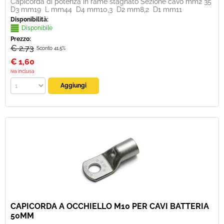
Capicorda di potenza in rame stagnato Sezione cavo mm2 35
D3 mm19 L mm44 D4 mm10,3 D2 mm8,2 D1 mm11
Disponibilità:
Disponibile
Prezzo:
€ 2,73
Sconto 41.5%
€
1,60
iva inclusa
CAPICORDA A OCCHIELLO M10 PER CAVI BATTERIA
50MM