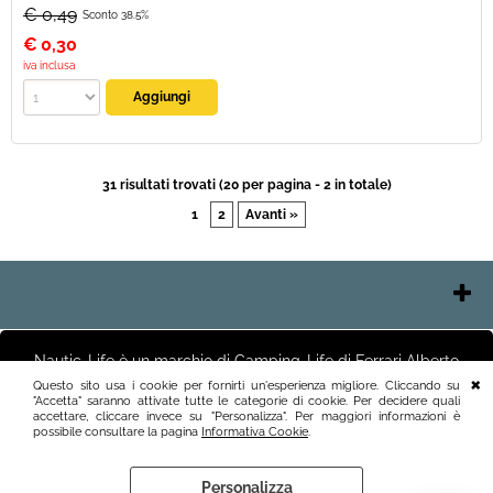
€ 0,49
Sconto 38.5%
€
0,30
iva inclusa
31 risultati trovati (20 per pagina - 2 in totale)
1
2
Avanti »
Contatti e Orari
Chi Siamo
Nautic-Life è un marchio di Camping-Life di Ferrari Alberto
Pagamenti
Negozio e Uffici Via Polesine 2 25125 Brescia (BS) Magazzino
Questo sito usa i cookie per fornirti un'esperienza migliore. Cliccando su
Via Friuli 3 25125 Brescia (BS)P.I.03411250982 info@nautic-life.it
"Accetta" saranno attivate tutte le categorie di cookie. Per decidere quali
Spedizioni
accettare, cliccare invece su "Personalizza". Per maggiori informazioni è
Recesso e Condizioni
possibile consultare la pagina
Informativa Cookie
.
Personalizza