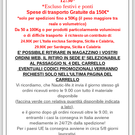
12:30*
iva inclusa
*Escluso festivi e ponti
Spese di trasporto Gratuite da 150€*
*solo per spedizioni fino a 50Kg (il peso maggiore tra
reale o volumetrico)
Da 50 a 100Kg o per prodotti particolarmente voluminosi
o di difficle trasporto
è richiesto un contributo di:
24.90€ per L'Italia esclusa Sardegna, Sicilia e Calabria,
29.90€ per Sardegna, Sicilia e Calabria
E' POSSIBILE RITIRARE IN MAGAZZINO I VOSTRI
ORDINI WEB, IL RITIRO IN SEDE E' SELEZIONABILE
AL PASSAGGIO N. 4 DEL CARRELLO
EVENTUALI CODICI PROMOZIONALI VERRANNO
RICHIESTI SOLO NELL'ULTIMA PAGINA DEL
CARRELLO
REDANCE INOX Ø MM.12
Vi ricordiamo, che Nautic-life.it invia il giorno stesso gli
Cod. art.:
ordini ricevuti entro le 9.00 con tutto il materiale
disponibile
11510
(
faccina verde con relativa quantità disponibile indicata
Marca:
a lato
),
NO BRAND
e il giorno dopo gli ordini ricevuti oltre le 9.00, in
entrambi i casi la consegna in Italia avviene
Unità di misura:
mediamente in 24/72h dalla spedizione!
PZ
Per i paesi UE la consegna avviene in circa 5/8 giorni
lavorativi.