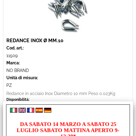
REDANCE INOX Ø MM.10
Cod. art.:
11509
Marca:
NO BRAND
Unità di misura:
PZ
Redance in acciaio Inox Diametro 10 mm Peso 0.023Kg
Disponibilità:
Disponibile su Ordinazione in circa 10/20gg (Tempistica indicativa
non vincolante)
Prezzo:
€ 1,68
DA SABATO 14 MARZO A SABATO 25
Sconto 40.6%
LUGLIO SABATO MATTINA APERTO 9-
€
1,00