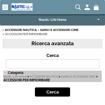
Nautic-Life Home
ACCESSORI NAUTICA
GANCI E ACCESSORI CIME
Accessori e Ricambi
ACCESSORI PER IMPIOMBARE
Ricerca avanzata
Imbarcazioni e Motori
Cerca
Carrelli Porta Barca
Offerte del Mese
Categoria:
>
>
>
Nautic-Life Home
ACCESSORI NAUTICA
GANCI E ACCESSORI CIME
Best Seller
ACCESSORI PER IMPIOMBARE
Fineserie e Occasioni
Convenzioni