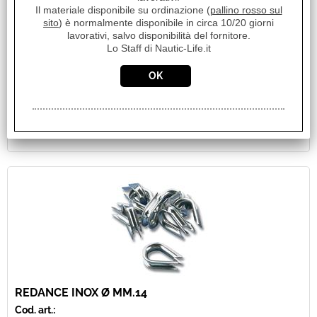
Redance in acciaio Inox Diametro 12 mm Peso 0.042 Kg
Il materiale disponibile su ordinazione (
pallino rosso sul
Disponibilità:
sito
) è normalmente disponibile in circa 10/20 giorni
Disponibile su Ordinazione in circa 10/20gg (Tempistica indicativa
lavorativi, salvo disponibilità del fornitore.
non vincolante)
Lo Staff di Nautic-Life.it
Prezzo:
€ 2,34
Sconto 40.1%
€
1,40
iva inclusa
REDANCE INOX Ø MM.14
Cod. art.: