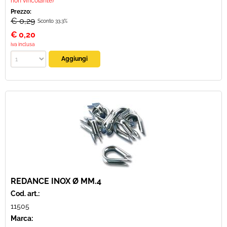
non vincolante)
Prezzo:
€ 0,29
Sconto 33.3%
€
0,20
iva inclusa
REDANCE INOX Ø MM.4
Cod. art.:
11505
Marca: