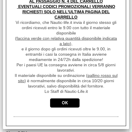
AL PASSAGGIO N. 4 DEL CARRELLO
€ 14,69
Sconto 40.1%
EVENTUALI CODICI PROMOZIONALI VERRANNO
€
8,80
RICHIESTI SOLO NELL'ULTIMA PAGINA DEL
CARRELLO
iva inclusa
Vi ricordiamo, che Nautic-life.it invia il giorno stesso gli
ordini ricevuti entro le 9.00 con tutto il materiale
disponibile
(
faccina verde con relativa quantità disponibile indicata
a lato
),
e il giorno dopo gli ordini ricevuti oltre le 9.00, in
entrambi i casi la consegna in Italia avviene
mediamente in 24/72h dalla spedizione!
Per i paesi UE la consegna avviene in circa 5/8 giorni
lavorativi.
Il materiale disponibile su ordinazione (
pallino rosso sul
sito
) è normalmente disponibile in circa 10/20 giorni
lavorativi, salvo disponibilità del fornitore.
Lo Staff di Nautic-Life.it
PIASTRE REGOLABILI
Cod. art.:
18689
Unità di misura:
CONF