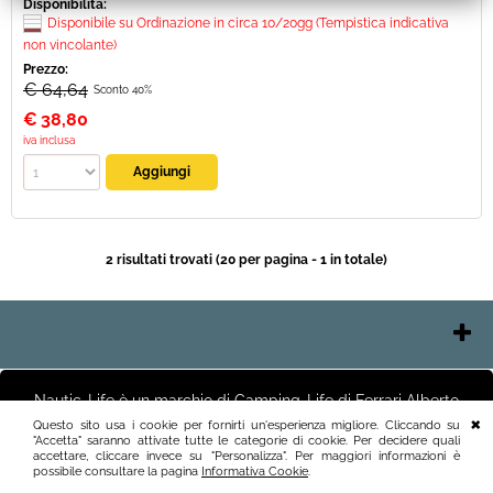
Disponibilità:
Disponibile su Ordinazione in circa 10/20gg (Tempistica indicativa
non vincolante)
Prezzo:
€ 64,64
Sconto 40%
€
38,80
iva inclusa
2 risultati trovati (20 per pagina - 1 in totale)
Contatti e Orari
Chi Siamo
Nautic-Life è un marchio di Camping-Life di Ferrari Alberto
Pagamenti
Negozio e Uffici Via Polesine 2 25125 Brescia (BS) Magazzino
Questo sito usa i cookie per fornirti un'esperienza migliore. Cliccando su
Via Friuli 3 25125 Brescia (BS)P.I.03411250982 info@nautic-life.it
"Accetta" saranno attivate tutte le categorie di cookie. Per decidere quali
Spedizioni
accettare, cliccare invece su "Personalizza". Per maggiori informazioni è
Recesso e Condizioni
possibile consultare la pagina
Informativa Cookie
.