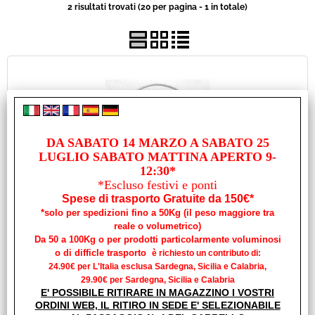
2 risultati trovati (20 per pagina - 1 in totale)
Usato
Pronta Consegna
DA SABATO 14 MARZO A SABATO 25
LUGLIO SABATO MATTINA APERTO 9-
12:30*
CAVO SICUREZZA 25 HP
*Escluso festivi e ponti
Cod. art.:
Spese di trasporto Gratuite da 150€*
*solo per spedizioni fino a 50Kg (il peso maggiore tra
18690
reale o volumetrico)
Unità di misura:
Da 50 a 100Kg o per prodotti particolarmente voluminosi
PZ
o di difficle trasporto
è richiesto un contributo di:
24.90€ per L'Italia esclusa Sardegna, Sicilia e Calabria,
Disponibilità:
29.90€ per Sardegna, Sicilia e Calabria
Disponibile su Ordinazione in circa 10/20gg (Tempistica indicativa
E' POSSIBILE RITIRARE IN MAGAZZINO I VOSTRI
non vincolante)
ORDINI WEB, IL RITIRO IN SEDE E' SELEZIONABILE
Prezzo: