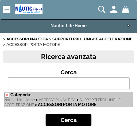
Nautic-Life Home
ACCESSORI NAUTICA
SUPPORTI PROLUNGHE ACCELERAZIONE
Accessori e Ricambi
ACCESSORI PORTA MOTORE
Ricerca avanzata
Imbarcazioni e Motori
Cerca
Carrelli Porta Barca
Offerte del Mese
Categoria:
>
>
Nautic-Life Home
ACCESSORI NAUTICA
SUPPORTI PROLUNGHE
Best Seller
> ACCESSORI PORTA MOTORE
ACCELERAZIONE
Fineserie e Occasioni
Convenzioni