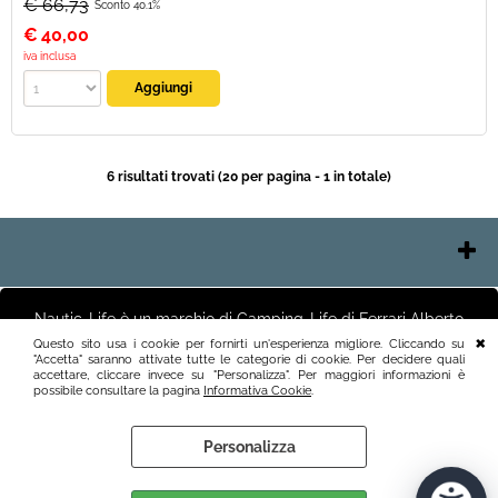
€ 66,73
Sconto 40.1%
€
40,00
iva inclusa
6 risultati trovati (20 per pagina - 1 in totale)
Contatti e Orari
Chi Siamo
Nautic-Life è un marchio di Camping-Life di Ferrari Alberto
Pagamenti
Negozio e Uffici Via Polesine 2 25125 Brescia (BS) Magazzino
Questo sito usa i cookie per fornirti un'esperienza migliore. Cliccando su
Via Friuli 3 25125 Brescia (BS)P.I.03411250982 info@nautic-life.it
"Accetta" saranno attivate tutte le categorie di cookie. Per decidere quali
Spedizioni
accettare, cliccare invece su "Personalizza". Per maggiori informazioni è
Recesso e Condizioni
possibile consultare la pagina
Informativa Cookie
.
Personalizza
Preferenze cookie