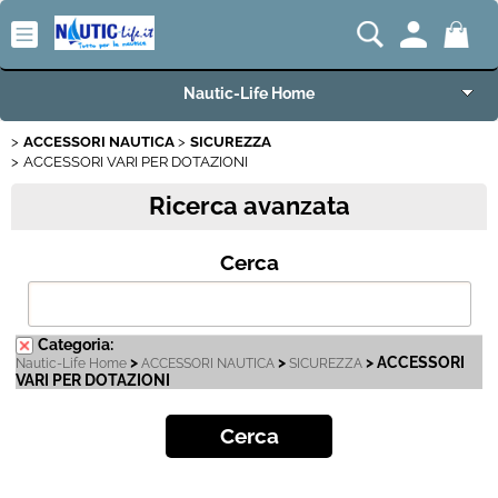
Nautic-Life Home
ACCESSORI NAUTICA
SICUREZZA
Accessori e Ricambi
ACCESSORI VARI PER DOTAZIONI
Ricerca avanzata
Imbarcazioni e Motori
Cerca
Carrelli Porta Barca
Offerte del Mese
Categoria:
>
>
> ACCESSORI
Nautic-Life Home
ACCESSORI NAUTICA
SICUREZZA
Best Seller
VARI PER DOTAZIONI
Fineserie e Occasioni
Convenzioni