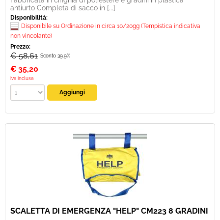
Fabbricata in cinghia di poliestere e gradini in plastica
antiurto Completa di sacco in [...]
Disponibilità:
Disponibile su Ordinazione in circa 10/20gg (Tempistica indicativa
non vincolante)
Prezzo:
€ 58,61
Sconto 39.9%
€
35,20
iva inclusa
SCALETTA DI EMERGENZA "HELP" CM223 8 GRADINI