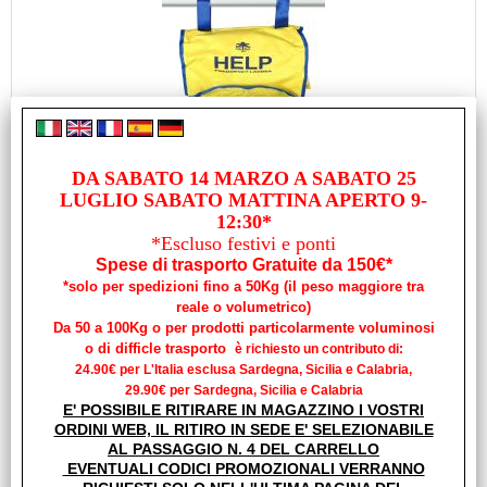
SCALETTA DI EMERGENZA "HELP" CM249 9 GRADINI
DA SABATO 14 MARZO A SABATO 25
Cod. art.:
LUGLIO SABATO MATTINA APERTO 9-
12:30*
30738
*Escluso festivi e ponti
Marca:
Spese di trasporto Gratuite da 150€*
TREM
*solo per spedizioni fino a 50Kg (il peso maggiore tra
Unità di misura:
reale o volumetrico)
PZ
Da 50 a 100Kg o per prodotti particolarmente voluminosi
o di difficle trasporto
è richiesto un contributo di:
SCALETTA DI EMERGENZA "HELP" CM249 9 GRADINI
24.90€ per L'Italia esclusa Sardegna, Sicilia e Calabria,
Fabbricata in cinghia di poliestere e gradini in plastica
antiurto Completa di sacco in [...]
29.90€ per Sardegna, Sicilia e Calabria
E' POSSIBILE RITIRARE IN MAGAZZINO I VOSTRI
Disponibilità:
ORDINI WEB, IL RITIRO IN SEDE E' SELEZIONABILE
Disponibile su Ordinazione in circa 10/20gg (Tempistica indicativa
AL PASSAGGIO N. 4 DEL CARRELLO
non vincolante)
EVENTUALI CODICI PROMOZIONALI VERRANNO
Prezzo: