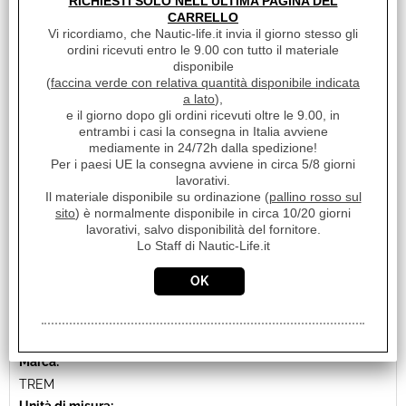
RICHIESTI SOLO NELL'ULTIMA PAGINA DEL
€ 117,41
Sconto 40%
CARRELLO
€
70,50
Vi ricordiamo, che Nautic-life.it invia il giorno stesso gli
ordini ricevuti entro le 9.00 con tutto il materiale
iva inclusa
disponibile
(
faccina verde con relativa quantità disponibile indicata
a lato
),
e il giorno dopo gli ordini ricevuti oltre le 9.00, in
entrambi i casi la consegna in Italia avviene
mediamente in 24/72h dalla spedizione!
Per i paesi UE la consegna avviene in circa 5/8 giorni
lavorativi.
Il materiale disponibile su ordinazione (
pallino rosso sul
sito
) è normalmente disponibile in circa 10/20 giorni
lavorativi, salvo disponibilità del fornitore.
Lo Staff di Nautic-Life.it
SCALETTA DI EMERGENZA “HELP” CM145 5 GRADINI
Cod. art.:
11806
Marca:
TREM