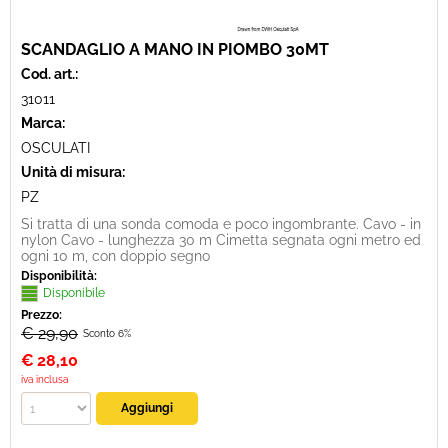
SCANDAGLIO A MANO IN PIOMBO 30MT
Cod. art.:
31011
Marca:
OSCULATI
Unità di misura:
PZ
Si tratta di una sonda comoda e poco ingombrante. Cavo - in
nylon Cavo - lunghezza 30 m Cimetta segnata ogni metro ed
ogni 10 m, con doppio segno
Disponibilità:
Disponibile
Prezzo:
€ 29,90
Sconto 6%
€
28,10
iva inclusa