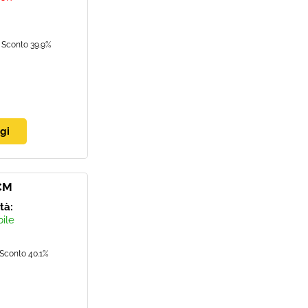
Sconto 39.9%
CM
ità:
bile
Sconto 40.1%