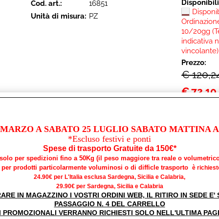
Disponibil
Cod. art.:
16851
Disponi
Unità di misura:
PZ
Ordinazione
10/20gg (T
indicativa 
vincolante)
Prezzo:
€ 120,2
€
72,10
iva inclusa
 MARZO A SABATO 25 LUGLIO SABATO MATTINA AP
*Escluso festivi e ponti
Spese di trasporto Gratuite da 150€*
*solo per spedizioni fino a 50Kg (il peso maggiore tra reale o volumetrico
per prodotti particolarmente voluminosi o di difficle trasporto
è richiest
ANTENNA VHF ATTACCO PARETE/BASE PER BA
24.90€ per L'Italia esclusa Sardegna, Sicilia e Calabria,
100CM
29.90€ per Sardegna, Sicilia e Calabria
RARE IN MAGAZZINO I VOSTRI ORDINI WEB, IL RITIRO IN SEDE E
Disponibil
Cod. art.:
16846
PASSAGGIO N. 4 DEL CARRELLO
Disponi
I PROMOZIONALI VERRANNO RICHIESTI SOLO NELL'ULTIMA PAG
Unità di misura:
PZ