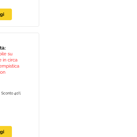
ità:
bile su
 in circa
empistica
non
Sconto 40%