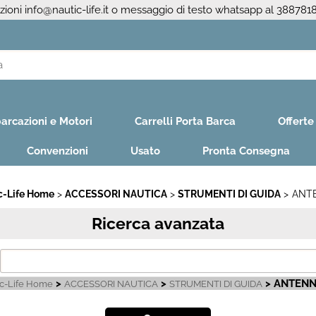
azioni
info@nautic-life.it
o messaggio di testo whatsapp al 388781
S
Per co
arcazioni e Motori
Carrelli Porta Barca
Offerte
il nom
poi cl
Convenzioni
Usato
Pronta Consegna
c-Life Home
ACCESSORI NAUTICA
STRUMENTI DI GUIDA
ANTE
Ricerca avanzata
Ha
>
>
> ANTENN
ic-Life Home
ACCESSORI NAUTICA
STRUMENTI DI GUIDA