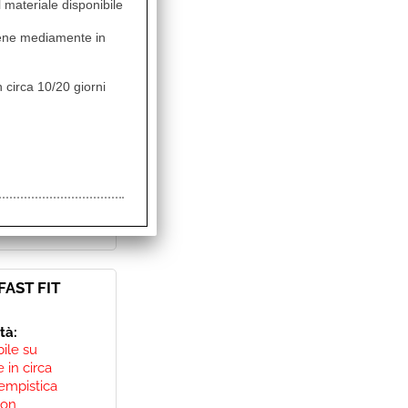
 in circa
il materiale disponibile
empistica
non
vviene mediamente in
 circa 10/20 giorni
Sconto 40%
AST FIT
ità:
bile su
 in circa
empistica
non