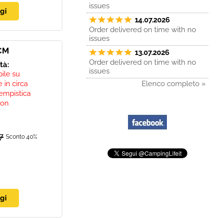
issues
14.07.2026
Order delivered on time with no
issues
CM
13.07.2026
Order delivered on time with no
ità:
issues
bile su
 in circa
Elenco completo »
empistica
non
7
Sconto 40%