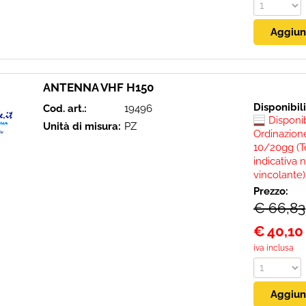
ANTENNA VHF H150
Disponibil
Cod. art.:
19496
Disponi
Unità di misura:
PZ
Ordinazione
10/20gg (T
indicativa 
vincolante)
Prezzo:
€ 66,83
€
40,10
iva inclusa