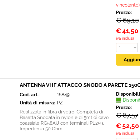
vincolante)
Prezzo:
€ 69,10
€
41,50
iva inclusa
ANTENNA VHF ATTACCO SNODO A PARETE 150
Disponibil
Cod. art.:
16849
Disponi
Unità di misura:
PZ
Prezzo:
Realizzata in fibra di vetro, Completa di
€ 87,57
Basetta Snodata in nylon e di 5mt di cavo
coassiale RG58AU con terminali PL259.
€
52,50
Impedenza 50 Ohm.
iva inclusa