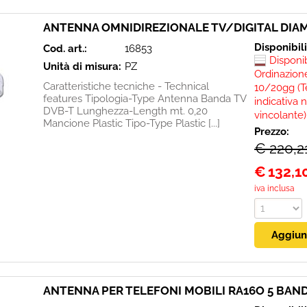
ANTENNA OMNIDIREZIONALE TV/DIGITAL DIA
Disponibil
Cod. art.:
16853
Disponi
Unità di misura:
PZ
Ordinazione
Caratteristiche tecniche - Technical
10/20gg (T
features Tipologia-Type Antenna Banda TV
indicativa 
DVB-T Lunghezza-Length mt. 0,20
vincolante)
Mancione Plastic Tipo-Type Plastic [...]
Prezzo:
€ 220,2
€
132,1
iva inclusa
ANTENNA PER TELEFONI MOBILI RA16O 5 BAN