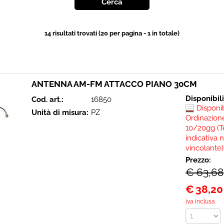
14 risultati trovati (20 per pagina - 1 in totale)
ANTENNA AM-FM ATTACCO PIANO 30CM
Disponibil
Cod. art.:
16850
Disponi
Unità di misura:
PZ
Ordinazione
10/20gg (T
indicativa 
vincolante)
Prezzo:
€ 63,68
€
38,20
iva inclusa