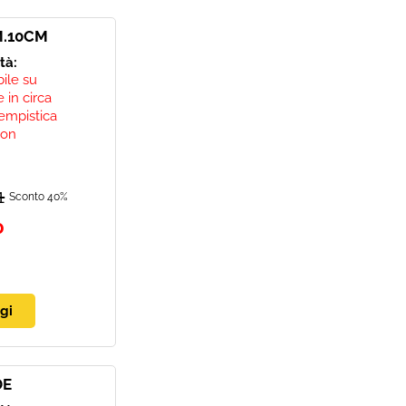
M.10CM
ità:
bile su
 in circa
empistica
non
1
Sconto 40%
0
DE