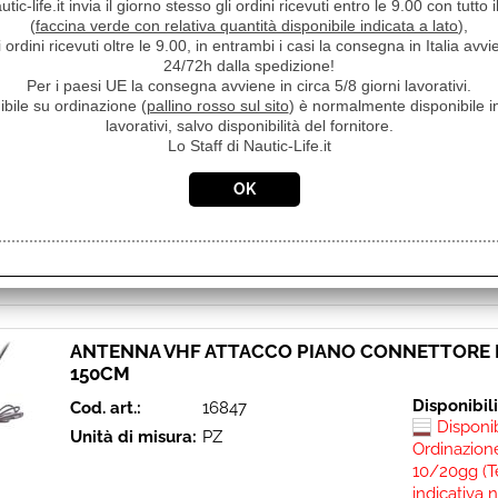
Ordinazione
ic-life.it invia il giorno stesso gli ordini ricevuti entro le 9.00 con tutto 
10/20gg (T
(
faccina verde con relativa quantità disponibile indicata a lato
),
indicativa 
i ordini ricevuti oltre le 9.00, in entrambi i casi la consegna in Italia a
24/72h dalla spedizione!
vincolante)
Per i paesi UE la consegna avviene in circa 5/8 giorni lavorativi.
Prezzo:
ibile su ordinazione (
pallino rosso sul sito
) è normalmente disponibile in
€ 99,43
lavorativi, salvo disponibilità del fornitore.
Lo Staff di Nautic-Life.it
€
59,70
iva inclusa
ANTENNA VHF ATTACCO PIANO CONNETTORE F
150CM
Disponibil
Cod. art.:
16847
Disponi
Unità di misura:
PZ
Ordinazione
10/20gg (T
indicativa 