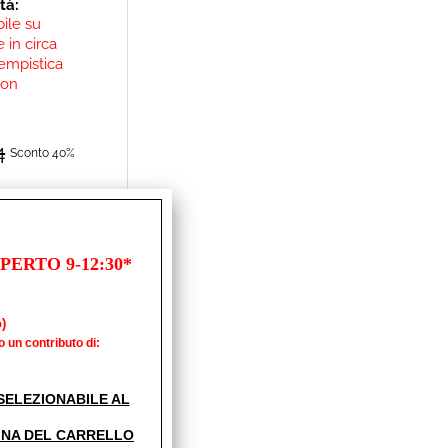
ità:
bile su
 in circa
empistica
non
4
Sconto 40%
ERTO 9-12:30*
)
o un contributo di:
RCHE VELA
' SELEZIONABILE AL
ità:
bile su
INA DEL CARRELLO