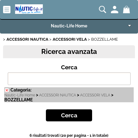
Nautic-Life Home
ACCESSORI NAUTICA
ACCESSORI VELA
BOZZELLAME
Accessori e Ricambi
Ricerca avanzata
Imbarcazioni e Motori
Cerca
Carrelli Porta Barca
Offerte del Mese
Categoria:
>
>
>
Nautic-Life Home
ACCESSORI NAUTICA
ACCESSORI VELA
BOZZELLAME
Best Seller
Fineserie e Occasioni
Convenzioni
6 risultati trovati (20 per pagina - 1 in totale)