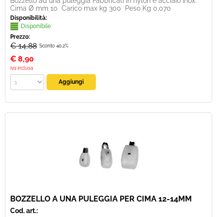
Bozzello ad una puleggia Fabbricati in nylon e acciaio inox.
Cima Ø mm 10 Carico max kg 300 Peso Kg 0,070
Disponibilità:
Disponibile
Prezzo:
€ 14,88
Sconto 40.2%
€
8,90
iva inclusa
BOZZELLO A UNA PULEGGIA PER CIMA 12-14MM
Cod. art.: