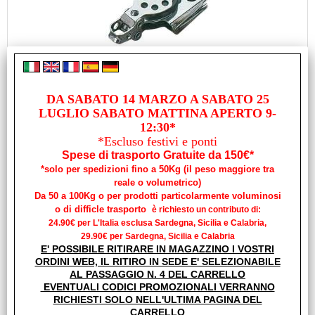
BOZZELLO A DUE PULEGGE PER CIMA 6MM CON
STROZZASCOTTE
DA SABATO 14 MARZO A SABATO 25
Cod. art.:
LUGLIO SABATO MATTINA APERTO 9-
27817
12:30*
Marca:
*Escluso festivi e ponti
VIADANA
Spese di trasporto Gratuite da 150€*
Unità di misura:
*solo per spedizioni fino a 50Kg (il peso maggiore tra
reale o volumetrico)
PZ
Da 50 a 100Kg o per prodotti particolarmente voluminosi
Bozzello ad una puleggia Fabbricati in nylon e acciaio inox.
o di difficle trasporto
è richiesto un contributo di:
Cima Ø mm 6 Carico max kg 650 Puleggia Ø [...]
24.90€ per L'Italia esclusa Sardegna, Sicilia e Calabria,
Disponibilità:
29.90€ per Sardegna, Sicilia e Calabria
Disponibile su Ordinazione in circa 10/20gg (Tempistica indicativa
E' POSSIBILE RITIRARE IN MAGAZZINO I VOSTRI
non vincolante)
ORDINI WEB, IL RITIRO IN SEDE E' SELEZIONABILE
Prezzo:
AL PASSAGGIO N. 4 DEL CARRELLO
€ 21,90
EVENTUALI CODICI PROMOZIONALI VERRANNO
Sconto 3.6%
RICHIESTI SOLO NELL'ULTIMA PAGINA DEL
€
21,10
CARRELLO