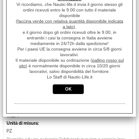
iva inclusa
Vi ricordiamo, che Nautic-life.it invia il giorno stesso gli
ordini ricevuti entro le 9.00 con tutto il materiale
disponibile
(
faccina verde con relativa quantità disponibile indicata
a lato
),
e il giorno dopo gli ordini ricevuti oltre le 9.00, in
entrambi i casi la consegna in Italia avviene
mediamente in 24/72h dalla spedizione!
Per i paesi UE la consegna avviene in circa 5/8 giorni
lavorativi.
Il materiale disponibile su ordinazione (
pallino rosso sul
sito
) è normalmente disponibile in circa 10/20 giorni
lavorativi, salvo disponibilità del fornitore.
Lo Staff di Nautic-Life.it
BOZZELLO A UNA PULEGGIA PER CIMA 10MM
Cod. art.:
19135
Marca:
TREM
Unità di misura:
PZ