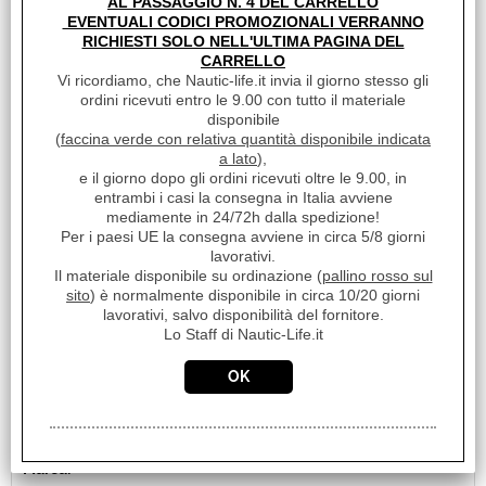
AL PASSAGGIO N. 4 DEL CARRELLO
non vincolante)
EVENTUALI CODICI PROMOZIONALI VERRANNO
Prezzo:
RICHIESTI SOLO NELL'ULTIMA PAGINA DEL
€ 45,73
Sconto 40.1%
CARRELLO
€
27,40
Vi ricordiamo, che Nautic-life.it invia il giorno stesso gli
iva inclusa
ordini ricevuti entro le 9.00 con tutto il materiale
disponibile
(
faccina verde con relativa quantità disponibile indicata
a lato
),
e il giorno dopo gli ordini ricevuti oltre le 9.00, in
entrambi i casi la consegna in Italia avviene
mediamente in 24/72h dalla spedizione!
Per i paesi UE la consegna avviene in circa 5/8 giorni
lavorativi.
Il materiale disponibile su ordinazione (
pallino rosso sul
sito
) è normalmente disponibile in circa 10/20 giorni
lavorativi, salvo disponibilità del fornitore.
Lo Staff di Nautic-Life.it
CINTURA DI SICUREZZA "OLIMPIA" ADULTO
Cod. art.:
11816
Marca: