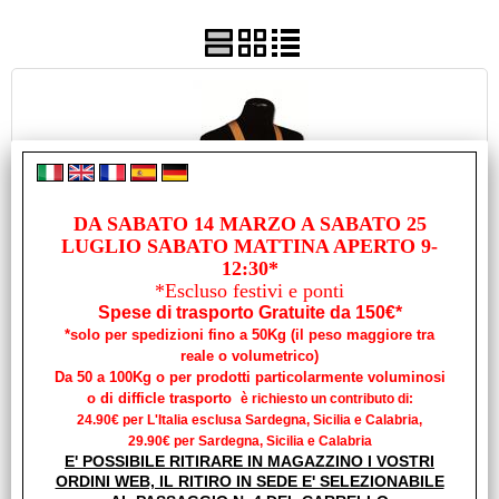
Usato
Pronta Consegna
DA SABATO 14 MARZO A SABATO 25
LUGLIO SABATO MATTINA APERTO 9-
CINTURA DI SICUREZZA "OCEANIC"
12:30*
*Escluso festivi e ponti
Cod. art.:
Spese di trasporto Gratuite da 150€*
11818
*solo per spedizioni fino a 50Kg (il peso maggiore tra
Marca:
reale o volumetrico)
TREM
Da 50 a 100Kg o per prodotti particolarmente voluminosi
o di difficle trasporto
è richiesto un contributo di:
Unità di misura:
24.90€ per L'Italia esclusa Sardegna, Sicilia e Calabria,
PZ
29.90€ per Sardegna, Sicilia e Calabria
Disponibilità:
E' POSSIBILE RITIRARE IN MAGAZZINO I VOSTRI
Disponibile su Ordinazione in circa 10/20gg (Tempistica indicativa
ORDINI WEB, IL RITIRO IN SEDE E' SELEZIONABILE