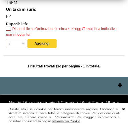
TREM
Unità di misura:
PZ
Disponibilità:
Disponibile su Ordinazione in circa 10/20gg (Tempistica indicativa
non vincolante)
2 risultati trovati (20 per pagina - 1 in totale)
Contatti e Orari
Chi Siamo
Nautic-Life è un marchio di Camping-Life di Ferrari Alberto
Pagamenti
Negozio e Uffici Via Polesine 2 25125 Brescia (BS) Magazzino
Questo sito usa i cookie per fornirti un'esperienza migliore. Cliccando su
Via Friuli 3 25125 Brescia (BS)P.I.03411250982 info@nautic-life.it
"Accetta" saranno attivate tutte le categorie di cookie. Per decidere quali
Spedizioni
accettare, cliccare invece su "Personalizza". Per maggiori informazioni è
Recesso e Condizioni
possibile consultare la pagina
Informativa Cookie
.