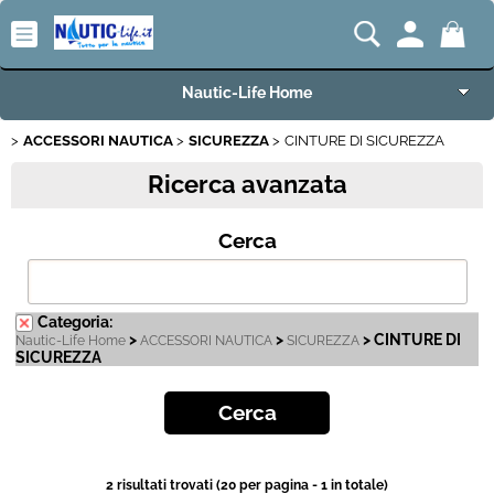
Nautic-Life Home
ACCESSORI NAUTICA
SICUREZZA
CINTURE DI SICUREZZA
Accessori e Ricambi
Ricerca avanzata
Imbarcazioni e Motori
Cerca
Carrelli Porta Barca
Offerte del Mese
Categoria:
>
>
> CINTURE DI
Nautic-Life Home
ACCESSORI NAUTICA
SICUREZZA
SICUREZZA
Best Seller
Fineserie e Occasioni
Convenzioni
2 risultati trovati (20 per pagina - 1 in totale)