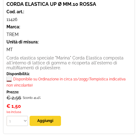
CORDA ELASTICA UP Ø MM.10 ROSSA
Cod. art.:
11426
Marca:
TREM
Unità di misura:
MT
Corda elastica speciale "Marina" Corda Elastica composta
all'interno di lattice di gomma e ricoperta all'esterno di
multifilamenti di poliestere.
Disponibilità:
Disponibile su Ordinazione in circa 10/20gg (Tempistica indicativa
non vincolante)
Prezzo:
€ 2,56
Sconto 41.4%
€
1,50
iva inclusa