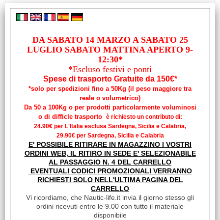
CORDA ELASTICA UP Ø MM.4 NERA
Cod. art.:
11417
DA SABATO 14 MARZO A SABATO 25
Marca:
LUGLIO SABATO MATTINA APERTO 9-
12:30*
TREM
*Escluso festivi e ponti
Unità di misura:
Spese di trasporto Gratuite da 150€*
MT
*solo per spedizioni fino a 50Kg (il peso maggiore tra
Corda elastica speciale "Marina" Corda Elastica composta
reale o volumetrico)
all'interno di lattice di gomma e ricoperta all'esterno di
Da 50 a 100Kg o per prodotti particolarmente voluminosi
multifilamenti di poliestere.
o di difficle trasporto
è richiesto un contributo di:
Disponibilità:
24.90€ per L'Italia esclusa Sardegna, Sicilia e Calabria,
Disponibile su Ordinazione in circa 10/20gg (Tempistica indicativa
29.90€ per Sardegna, Sicilia e Calabria
non vincolante)
E' POSSIBILE RITIRARE IN MAGAZZINO I VOSTRI
Prezzo:
ORDINI WEB, IL RITIRO IN SEDE E' SELEZIONABILE
€ 1,02
AL PASSAGGIO N. 4 DEL CARRELLO
Sconto 41.7%
EVENTUALI CODICI PROMOZIONALI VERRANNO
€
0,60
RICHIESTI SOLO NELL'ULTIMA PAGINA DEL
iva inclusa
CARRELLO
Vi ricordiamo, che Nautic-life.it invia il giorno stesso gli
ordini ricevuti entro le 9.00 con tutto il materiale
disponibile