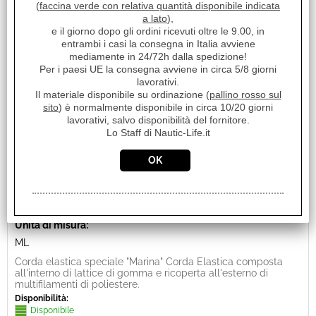
(
faccina verde con relativa quantità disponibile indicata
a lato
),
e il giorno dopo gli ordini ricevuti oltre le 9.00, in
entrambi i casi la consegna in Italia avviene
mediamente in 24/72h dalla spedizione!
Per i paesi UE la consegna avviene in circa 5/8 giorni
lavorativi.
Il materiale disponibile su ordinazione (
pallino rosso sul
sito
) è normalmente disponibile in circa 10/20 giorni
lavorativi, salvo disponibilità del fornitore.
Lo Staff di Nautic-Life.it
CORDA ELASTICA UP Ø MM.5 BIANCA
Cod. art.:
15064
Marca:
TREM
Unità di misura:
ML
Corda elastica speciale "Marina" Corda Elastica composta
all'interno di lattice di gomma e ricoperta all'esterno di
multifilamenti di poliestere.
Disponibilità:
Disponibile