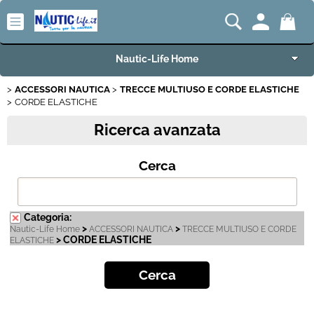
Nautic-Life Home
ACCESSORI NAUTICA
TRECCE MULTIUSO E CORDE ELASTICHE
Accessori e Ricambi
CORDE ELASTICHE
Ricerca avanzata
Imbarcazioni e Motori
Cerca
Carrelli Porta Barca
Offerte del Mese
Categoria:
>
>
Nautic-Life Home
ACCESSORI NAUTICA
TRECCE MULTIUSO E CORDE
Best Seller
> CORDE ELASTICHE
ELASTICHE
Fineserie e Occasioni
Convenzioni