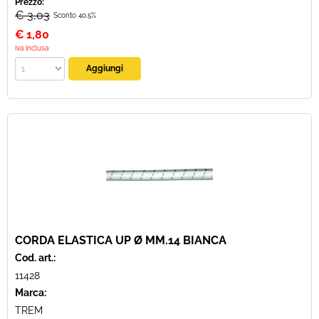
Prezzo:
€ 3,03
Sconto 40.5%
€
1,80
iva inclusa
CORDA ELASTICA UP Ø MM.14 BIANCA
Cod. art.:
11428
Marca:
TREM