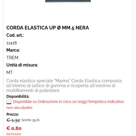
CORDA ELASTICA UP Ø MM.5 NERA
Cod. art.:
11418
Marca:
TREM
Unità di misura:
MT
Corda elastica speciale "Marina" Corda Elastica composta
all'interno di lattice di gomma e ricoperta all'esterno di
multifilamenti di poliestere.
Disponibilità:
Disponibile su Ordinazione in circa 10/20gg (Tempistica indicativa
non vincolante)
Prezzo:
€ 1,32
Sconto 39.3%
€
0,80
iva inclusa