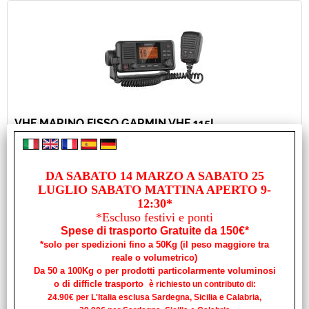
Usato
Pronta Consegna
VHF MARINO FISSO GARMIN VHF 115I
Cod. art.:
27385
Marca:
DA SABATO 14 MARZO A SABATO 25
LUGLIO SABATO MATTINA APERTO 9-
GARMIN
12:30*
Unità di misura:
*Escluso festivi e ponti
CONF
Spese di trasporto Gratuite da 150€*
Resta in contatto durante la navigazione Installazione facile,
*solo per spedizioni fino a 50Kg (il peso maggiore tra
veloce e plug and play con la rete NMEA 2000® Funzionalità
reale o volumetrico)
DSC (Digital Selective [...]
Da 50 a 100Kg o per prodotti particolarmente voluminosi
Disponibilità:
o di difficle trasporto
è richiesto un contributo di:
Disponibile
24.90€ per L'Italia esclusa Sardegna, Sicilia e Calabria,
Prezzo: