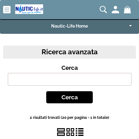
Nautic-Life Home
Accessori e Ricambi
Ricerca avanzata
Imbarcazioni e Motori
Cerca
Carrelli Porta Barca
Offerte del Mese
Best Seller
2 risultati trovati (20 per pagina - 1 in totale)
Fineserie e Occasioni
Convenzioni