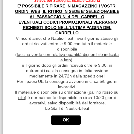
29.90€ per Sardegna, Sicilia e Calabria
€ 479,00
Sconto 12.3%
E' POSSIBILE RITIRARE IN MAGAZZINO I VOSTRI
ORDINI WEB, IL RITIRO IN SEDE E' SELEZIONABILE
€
419,90
AL PASSAGGIO N. 4 DEL CARRELLO
iva inclusa
EVENTUALI CODICI PROMOZIONALI VERRANNO
RICHIESTI SOLO NELL'ULTIMA PAGINA DEL
CARRELLO
Vi ricordiamo, che Nautic-life.it invia il giorno stesso gli
ordini ricevuti entro le 9.00 con tutto il materiale
disponibile
(
faccina verde con relativa quantità disponibile indicata
a lato
),
e il giorno dopo gli ordini ricevuti oltre le 9.00, in
entrambi i casi la consegna in Italia avviene
mediamente in 24/72h dalla spedizione!
Per i paesi UE la consegna avviene in circa 5/8 giorni
lavorativi.
Il materiale disponibile su ordinazione (
pallino rosso sul
sito
) è normalmente disponibile in circa 10/20 giorni
VHF MARINO FISSO GARMIN VHF 215I AIS
lavorativi, salvo disponibilità del fornitore.
Cod. art.:
Lo Staff di Nautic-Life.it
27386
Marca:
GARMIN