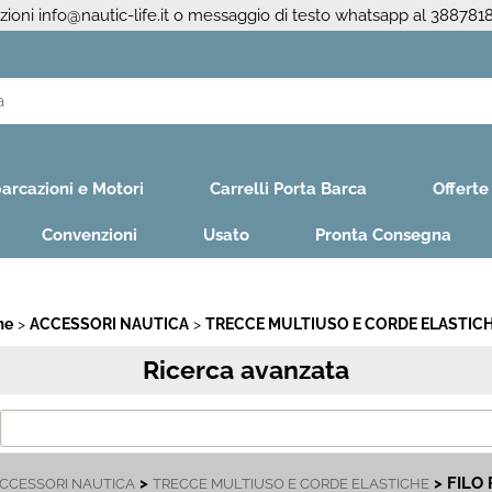
azioni
info@nautic-life.it
o messaggio di testo whatsapp al 388781
S
Per co
arcazioni e Motori
Carrelli Porta Barca
Offerte
il nom
poi cl
Convenzioni
Usato
Pronta Consegna
me
ACCESSORI NAUTICA
TRECCE MULTIUSO E CORDE ELASTIC
Ricerca avanzata
Ha
>
> FILO 
CCESSORI NAUTICA
TRECCE MULTIUSO E CORDE ELASTICHE