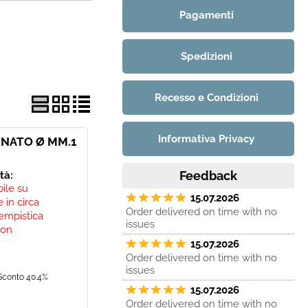
Pagamenti
Spedizioni
Recesso e Condizioni
Informativa Privacy
INATO Ø MM.1
Feedback
ità:
bile su
15.07.2026
 in circa
Order delivered on time with no
empistica
issues
non
15.07.2026
Order delivered on time with no
issues
Sconto 40.4%
15.07.2026
Order delivered on time with no