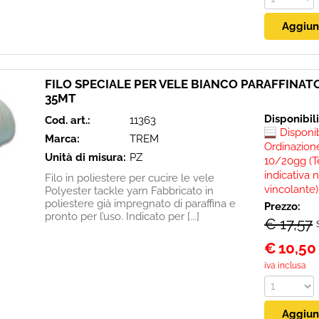
FILO SPECIALE PER VELE BIANCO PARAFFINATO
35MT
Disponibil
Cod. art.:
11363
Disponi
Marca:
TREM
Ordinazione
Unità di misura:
PZ
10/20gg (T
indicativa 
Filo in poliestere per cucire le vele
vincolante)
Polyester tackle yarn Fabbricato in
poliestere già impregnato di paraffina e
Prezzo:
pronto per l’uso. Indicato per [...]
€ 17,57
€
10,50
iva inclusa