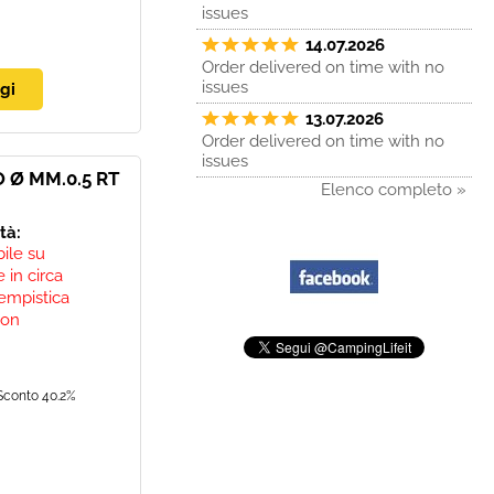
issues
14.07.2026
Order delivered on time with no
issues
13.07.2026
Order delivered on time with no
issues
 Ø MM.0.5 RT
Elenco completo »
ità:
bile su
 in circa
empistica
non
Sconto 40.2%