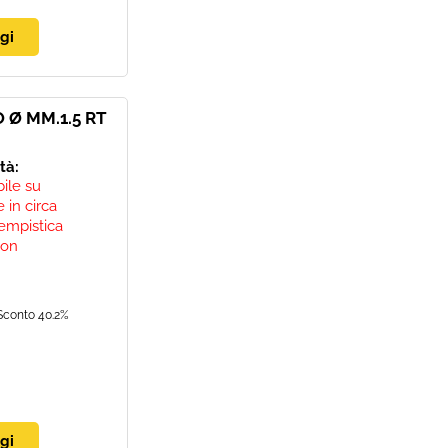
 Ø MM.1.5 RT
ità:
bile su
 in circa
empistica
non
Sconto 40.2%