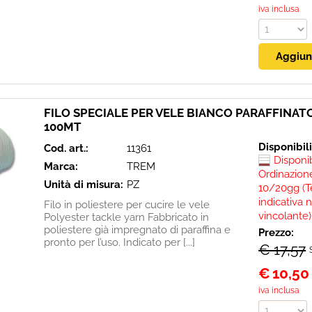
iva inclusa
FILO SPECIALE PER VELE BIANCO PARAFFINATO
100MT
Disponibil
Cod. art.:
11361
Disponi
Marca:
TREM
Ordinazione
Unità di misura:
PZ
10/20gg (T
indicativa 
Filo in poliestere per cucire le vele
vincolante)
Polyester tackle yarn Fabbricato in
poliestere già impregnato di paraffina e
Prezzo:
pronto per l’uso. Indicato per [...]
€ 17,57
€
10,50
iva inclusa