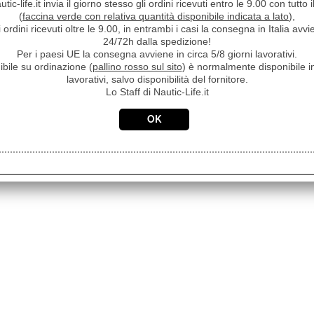
ic-life.it invia il giorno stesso gli ordini ricevuti entro le 9.00 con tutto 
(
faccina verde con relativa quantità disponibile indicata a lato
),
i ordini ricevuti oltre le 9.00, in entrambi i casi la consegna in Italia a
24/72h dalla spedizione!
Per i paesi UE la consegna avviene in circa 5/8 giorni lavorativi.
ibile su ordinazione (
pallino rosso sul sito
) è normalmente disponibile in
lavorativi, salvo disponibilità del fornitore.
Lo Staff di Nautic-Life.it