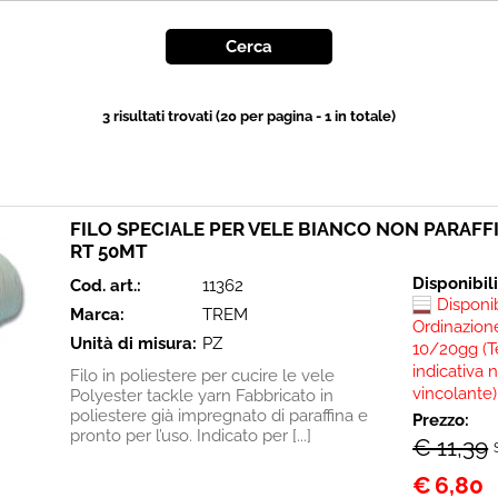
3 risultati trovati (20 per pagina - 1 in totale)
FILO SPECIALE PER VELE BIANCO NON PARAFF
RT 50MT
Disponibil
Cod. art.:
11362
Disponi
Marca:
TREM
Ordinazione
Unità di misura:
PZ
10/20gg (T
indicativa 
Filo in poliestere per cucire le vele
vincolante)
Polyester tackle yarn Fabbricato in
poliestere già impregnato di paraffina e
Prezzo:
pronto per l’uso. Indicato per [...]
€ 11,39
€
6,80