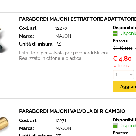
PARABORDI MAJONI ESTRATTORE ADATTATOR
Disponibil
Cod. art.:
12270
Disponi
Marca:
MAJONI
Prezzo:
Unità di misura:
PZ
€ 8,00
S
Estrattore per valvola per parabordi Majoni
€
4,80
Realizzato in ottone e plastica
iva inclusa
PARABORDI MAJONI VALVOLA DI RICAMBIO
Disponibil
Cod. art.:
12271
Disponi
Marca:
MAJONI
Prezzo: