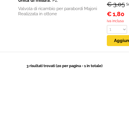
Unità di misura:
PZ
€ 3,05
S
Valvola di ricambio per parabordi Majoni
€
1,80
Realizzata in ottone
iva inclusa
3 risultati trovati (20 per pagina - 1 in totale)