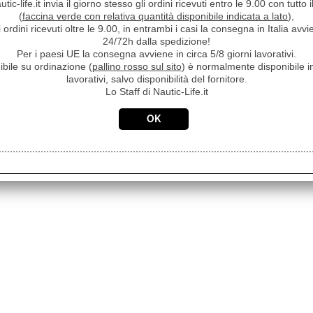
ic-life.it invia il giorno stesso gli ordini ricevuti entro le 9.00 con tutto 
(
faccina verde con relativa quantità disponibile indicata a lato
),
i ordini ricevuti oltre le 9.00, in entrambi i casi la consegna in Italia a
24/72h dalla spedizione!
Per i paesi UE la consegna avviene in circa 5/8 giorni lavorativi.
ibile su ordinazione (
pallino rosso sul sito
) è normalmente disponibile in
lavorativi, salvo disponibilità del fornitore.
Lo Staff di Nautic-Life.it