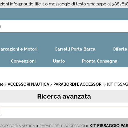
azioni
info@nautic-life.it
o messaggio di testo whatsapp al 388781
S
Per co
arcazioni e Motori
Carrelli Porta Barca
Offerte
il nom
poi cl
Convenzioni
Usato
Pronta Consegna
me
ACCESSORI NAUTICA
PARABORDI E ACCESSORI
KIT FISSA
Ricerca avanzata
Ha
>
> KIT FISSAGGIO PA
CCESSORI NAUTICA
PARABORDI E ACCESSORI