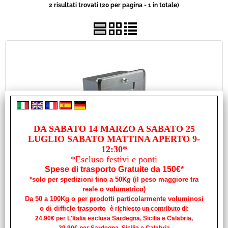
2 risultati trovati (20 per pagina - 1 in totale)
Usato
Pronta Consegna
DA SABATO 14 MARZO A SABATO 25
BAULETTO PORTAOGGETTI DA INCASSO
LUGLIO SABATO MATTINA APERTO 9-
340X140X190MM
12:30*
Cod. art.:
*Escluso festivi e ponti
17053
Spese di trasporto Gratuite da 150€*
Unità di misura:
*solo per spedizioni fino a 50Kg (il peso maggiore tra
reale o volumetrico)
PZ
Da 50 a 100Kg o per prodotti particolarmente voluminosi
Disponibilità:
o di difficle trasporto
è richiesto un contributo di:
Disponibile su Ordinazione in circa 10/20gg (Tempistica indicativa
24.90€ per L'Italia esclusa Sardegna, Sicilia e Calabria,
non vincolante)