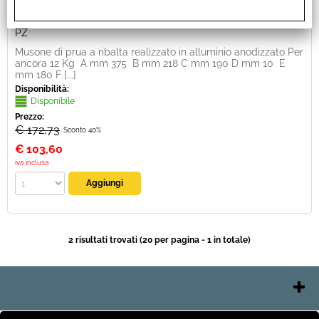
Unità di misura:
PZ
Musone di prua a ribalta realizzato in alluminio anodizzato Per
ancora 12 Kg A mm 375 B mm 218 C mm 190 D mm 10 E
mm 180 F [...]
Disponibilità:
Disponibile
Prezzo:
€ 172,73
Sconto 40%
€
103,60
iva inclusa
2 risultati trovati (20 per pagina - 1 in totale)
Contatti e Orari