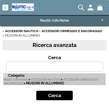
Nautic-Life Home
ACCESSORI NAUTICA
ACCESSORI ORMEGGIO E ANCORAGGIO
Accessori e Ricambi
MUSONI IN ALLUMINIO
Ricerca avanzata
Imbarcazioni e Motori
Cerca
Carrelli Porta Barca
Offerte del Mese
Categoria:
>
>
Nautic-Life Home
ACCESSORI NAUTICA
ACCESSORI ORMEGGIO E
Best Seller
> MUSONI IN ALLUMINIO
ANCORAGGIO
Fineserie e Occasioni
Convenzioni