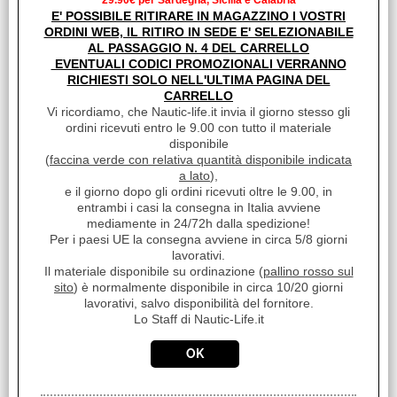
29.90€ per Sardegna, Sicilia e Calabria
Prezzo:
E' POSSIBILE RITIRARE IN MAGAZZINO I VOSTRI
€ 48,95
Sconto 39.9%
ORDINI WEB, IL RITIRO IN SEDE E' SELEZIONABILE
AL PASSAGGIO N. 4 DEL CARRELLO
€
29,40
EVENTUALI CODICI PROMOZIONALI VERRANNO
iva inclusa
RICHIESTI SOLO NELL'ULTIMA PAGINA DEL
CARRELLO
Vi ricordiamo, che Nautic-life.it invia il giorno stesso gli
ordini ricevuti entro le 9.00 con tutto il materiale
disponibile
(
faccina verde con relativa quantità disponibile indicata
a lato
),
e il giorno dopo gli ordini ricevuti oltre le 9.00, in
entrambi i casi la consegna in Italia avviene
mediamente in 24/72h dalla spedizione!
Per i paesi UE la consegna avviene in circa 5/8 giorni
lavorativi.
Il materiale disponibile su ordinazione (
pallino rosso sul
sito
) è normalmente disponibile in circa 10/20 giorni
lavorativi, salvo disponibilità del fornitore.
MUSONE DI PRUA ALLUMINIO A RIBALTA 375MM
Lo Staff di Nautic-Life.it
Cod. art.:
5934
Marca:
NO BRAND