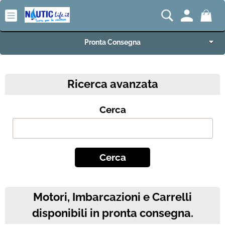
Pronta Consegna
Nautic-Life Home
Ricerca avanzata
Accessori e Ricambi
Cerca
Imbarcazioni e Motori
Carrelli Porta Barca
Offerte del Mese
Motori, Imbarcazioni e Carrelli
Best Seller
disponibili in pronta consegna.
Fineserie e Occasioni