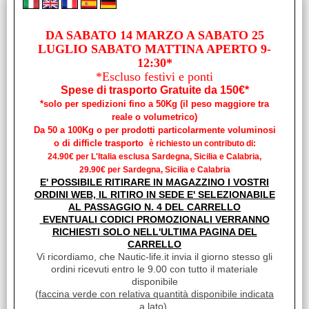
DA SABATO 14 MARZO A SABATO 25
LUGLIO SABATO MATTINA APERTO 9-
12:30*
TENDER PA 360 ALU
*Escluso festivi e ponti
Prezzo Chiavi in mano ESCLUSO Motore e eventuale
Spese di trasporto Gratuite da 150€*
trasporto al domicilio del cliente PA 360 ALU Tutte le
*solo per spedizioni fino a 50Kg (il peso maggiore tra
imbarcazioni della gamma ALU (Aluminium) [...]
reale o volumetrico)
Prezzo:
Da 50 a 100Kg o per prodotti particolarmente voluminosi
€ 1.950,00
Sconto 10.3%
o di difficle trasporto
è richiesto un contributo di:
24.90€ per L'Italia esclusa Sardegna, Sicilia e Calabria,
€
1.750,00
29.90€ per Sardegna, Sicilia e Calabria
iva inclusa
E' POSSIBILE RITIRARE IN MAGAZZINO I VOSTRI
ORDINI WEB, IL RITIRO IN SEDE E' SELEZIONABILE
AL PASSAGGIO N. 4 DEL CARRELLO
EVENTUALI CODICI PROMOZIONALI VERRANNO
RICHIESTI SOLO NELL'ULTIMA PAGINA DEL
CARRELLO
Vi ricordiamo, che Nautic-life.it invia il giorno stesso gli
ordini ricevuti entro le 9.00 con tutto il materiale
disponibile
(
faccina verde con relativa quantità disponibile indicata
a lato
),