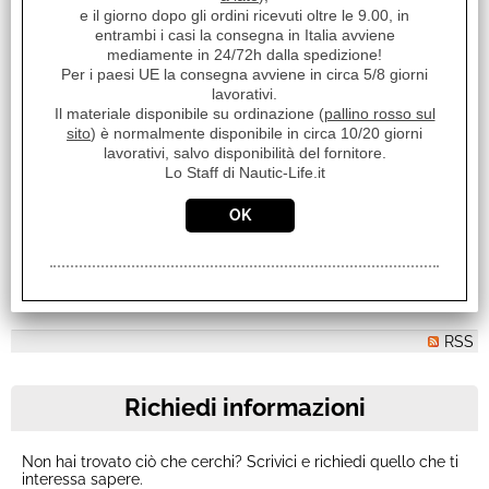
e il giorno dopo gli ordini ricevuti oltre le 9.00, in
entrambi i casi la consegna in Italia avviene
mediamente in 24/72h dalla spedizione!
TENDER PA 390 ALU
Per i paesi UE la consegna avviene in circa 5/8 giorni
lavorativi.
Prezzo Chiavi in mano ESCLUSO Motore e eventuale
Il materiale disponibile su ordinazione (
pallino rosso sul
trasporto al domicilio del cliente PA 390 ALU Tutte le
sito
) è normalmente disponibile in circa 10/20 giorni
imbarcazioni della gamma ALU (Aluminium) [...]
lavorativi, salvo disponibilità del fornitore.
Prezzo:
Lo Staff di Nautic-Life.it
€ 2.020,00
Sconto 9.9%
€
1.820,00
iva inclusa
RSS
Richiedi informazioni
Non hai trovato ciò che cerchi? Scrivici e richiedi quello che ti
interessa sapere.