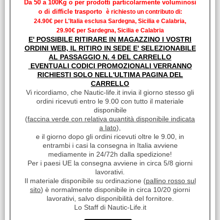
Da 50 a 100Kg o per prodotti particolarmente voluminosi
o di difficle trasporto
è richiesto un contributo di:
24.90€ per L'Italia esclusa Sardegna, Sicilia e Calabria,
29.90€ per Sardegna, Sicilia e Calabria
E' POSSIBILE RITIRARE IN MAGAZZINO I VOSTRI
ORDINI WEB, IL RITIRO IN SEDE E' SELEZIONABILE
AL PASSAGGIO N. 4 DEL CARRELLO
SCALETTE
EVENTUALI CODICI PROMOZIONALI VERRANNO
RICHIESTI SOLO NELL'ULTIMA PAGINA DEL
CARRELLO
Vi ricordiamo, che Nautic-life.it invia il giorno stesso gli
ordini ricevuti entro le 9.00 con tutto il materiale
disponibile
(
faccina verde con relativa quantità disponibile indicata
a lato
),
e il giorno dopo gli ordini ricevuti oltre le 9.00, in
entrambi i casi la consegna in Italia avviene
ACCESSORI E RICAMBI PER SCALETTE
mediamente in 24/72h dalla spedizione!
Per i paesi UE la consegna avviene in circa 5/8 giorni
lavorativi.
Il materiale disponibile su ordinazione (
pallino rosso sul
sito
) è normalmente disponibile in circa 10/20 giorni
lavorativi, salvo disponibilità del fornitore.
Lo Staff di Nautic-Life.it