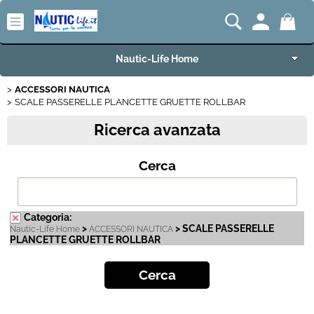
Nautic-Life Home
ACCESSORI NAUTICA
Accessori e Ricambi
SCALE PASSERELLE PLANCETTE GRUETTE ROLLBAR
Ricerca avanzata
Imbarcazioni e Motori
Cerca
Carrelli Porta Barca
Offerte del Mese
Categoria:
>
> SCALE PASSERELLE
Nautic-Life Home
ACCESSORI NAUTICA
Best Seller
PLANCETTE GRUETTE ROLLBAR
Fineserie e Occasioni
Convenzioni