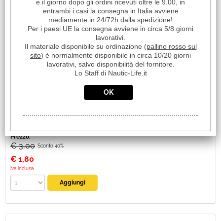
e il giorno dopo gli ordini ricevuti oltre le 9.00, in
entrambi i casi la consegna in Italia avviene
mediamente in 24/72h dalla spedizione!
Per i paesi UE la consegna avviene in circa 5/8 giorni
lavorativi.
COLLARE P.REMO. Ø40
Il materiale disponibile su ordinazione (
pallino rosso sul
sito
) è normalmente disponibile in circa 10/20 giorni
Cod. art.:
lavorativi, salvo disponibilità del fornitore.
18783
Lo Staff di Nautic-Life.it
Unità di misura:
PZ
Disponibilità:
Disponibile su Ordinazione in circa 10/20gg (Tempistica indicativa
non vincolante)
Prezzo:
€ 3,00
Sconto 40%
€
1,80
iva inclusa