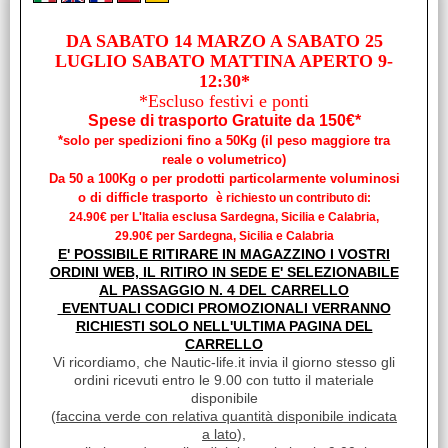
COLLARE P.REMO D.46
DA SABATO 14 MARZO A SABATO 25
Cod. art.:
LUGLIO SABATO MATTINA APERTO 9-
18784
12:30*
Unità di misura:
*Escluso festivi e ponti
Spese di trasporto Gratuite da 150€*
PZ
*solo per spedizioni fino a 50Kg (il peso maggiore tra
Disponibilità:
reale o volumetrico)
Disponibile su Ordinazione in circa 10/20gg (Tempistica indicativa
Da 50 a 100Kg o per prodotti particolarmente voluminosi
non vincolante)
o di difficle trasporto
è richiesto un contributo di:
Prezzo:
24.90€ per L'Italia esclusa Sardegna, Sicilia e Calabria,
€ 2,54
Sconto 40.9%
29.90€ per Sardegna, Sicilia e Calabria
€
1,50
E' POSSIBILE RITIRARE IN MAGAZZINO I VOSTRI
ORDINI WEB, IL RITIRO IN SEDE E' SELEZIONABILE
iva inclusa
AL PASSAGGIO N. 4 DEL CARRELLO
EVENTUALI CODICI PROMOZIONALI VERRANNO
RICHIESTI SOLO NELL'ULTIMA PAGINA DEL
CARRELLO
Vi ricordiamo, che Nautic-life.it invia il giorno stesso gli
ordini ricevuti entro le 9.00 con tutto il materiale
disponibile
(
faccina verde con relativa quantità disponibile indicata
a lato
),