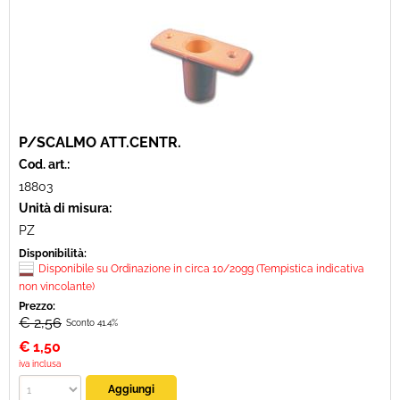
P/SCALMO ATT.CENTR.
Cod. art.:
18803
Unità di misura:
PZ
Disponibilità:
Disponibile su Ordinazione in circa 10/20gg (Tempistica indicativa
non vincolante)
Prezzo:
€ 2,56
Sconto 41.4%
€
1,50
iva inclusa