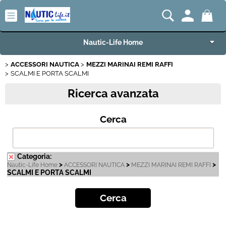
Nautic-Life Home
ACCESSORI NAUTICA
MEZZI MARINAI REMI RAFFI
Accessori e Ricambi
SCALMI E PORTA SCALMI
Ricerca avanzata
Imbarcazioni e Motori
Cerca
Carrelli Porta Barca
Offerte del Mese
Categoria:
>
>
>
Nautic-Life Home
ACCESSORI NAUTICA
MEZZI MARINAI REMI RAFFI
Best Seller
SCALMI E PORTA SCALMI
Fineserie e Occasioni
Convenzioni