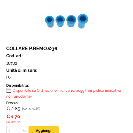
COLLARE P.REMO.Ø36
Cod. art.:
18782
Unità di misura:
PZ
Disponibilità:
Disponibile su Ordinazione in circa 10/20gg (Tempistica indicativa
non vincolante)
Prezzo:
€ 2,85
Sconto 40.6%
€
1,70
iva inclusa