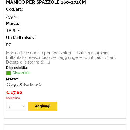
MANICO PER SPAZZOLE 160-274CM
Cod. art.:
25921
Marca:
TBRITE
Unità di misura:
PZ
Manico telescopico per spazzoloni T-Brite in alluminio
brillantato, telescopico per raggiungere i punti più lontani.
Dotato di sistema di [...]
Disponibilità:
Disponibile
Prezzo:
€ 29,28
Sconto 39.9%
€
17,60
iva inclusa