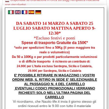
Disponibile su Ordinazione in circa 10/20gg (Tempistica indicativa
non vincolante)
Prezzo:
€ 63,49
Sconto 40%
€
38,10
DA SABATO 14 MARZO A SABATO 25
iva inclusa
LUGLIO SABATO MATTINA APERTO 9-
12:30*
*Escluso festivi e ponti
Spese di trasporto Gratuite da 150€*
*solo per spedizioni fino a 50Kg (il peso maggiore tra
reale o volumetrico)
Da 50 a 100Kg o per prodotti particolarmente voluminosi
o di difficle trasporto
è richiesto un contributo di:
24.90€ per L'Italia esclusa Sardegna, Sicilia e Calabria,
29.90€ per Sardegna, Sicilia e Calabria
E' POSSIBILE RITIRARE IN MAGAZZINO I VOSTRI
ORDINI WEB, IL RITIRO IN SEDE E' SELEZIONABILE
AL PASSAGGIO N. 4 DEL CARRELLO
EVENTUALI CODICI PROMOZIONALI VERRANNO
SCUDO PROTEGGI PRUA MOD.2 350X345MM
RICHIESTI SOLO NELL'ULTIMA PAGINA DEL
CARRELLO
Cod. art.:
Vi ricordiamo, che Nautic-life.it invia il giorno stesso gli
6006
ordini ricevuti entro le 9.00 con tutto il materiale