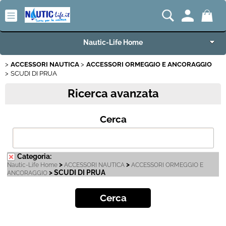
Nautic-Life Home
ACCESSORI NAUTICA
ACCESSORI ORMEGGIO E ANCORAGGIO
Accessori e Ricambi
SCUDI DI PRUA
Ricerca avanzata
Imbarcazioni e Motori
Cerca
Carrelli Porta Barca
Offerte del Mese
Categoria:
>
>
Nautic-Life Home
ACCESSORI NAUTICA
ACCESSORI ORMEGGIO E
Best Seller
> SCUDI DI PRUA
ANCORAGGIO
Fineserie e Occasioni
Convenzioni