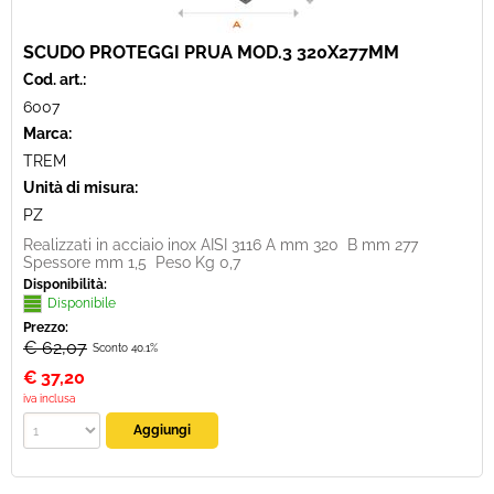
SCUDO PROTEGGI PRUA MOD.3 320X277MM
Cod. art.:
6007
Marca:
TREM
Unità di misura:
PZ
Realizzati in acciaio inox AISI 3116 A mm 320 B mm 277
Spessore mm 1,5 Peso Kg 0,7
Disponibilità:
Disponibile
Prezzo:
€ 62,07
Sconto 40.1%
€
37,20
iva inclusa