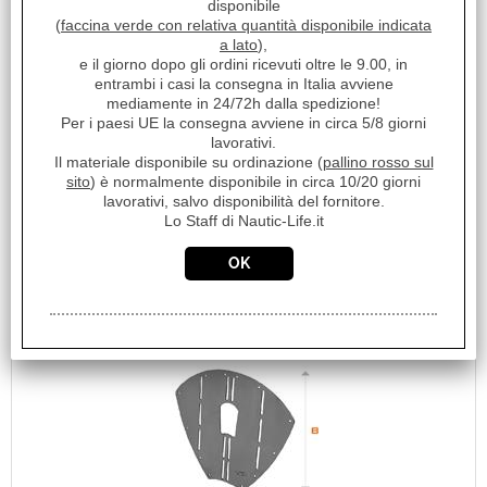
Marca:
disponibile
(
faccina verde con relativa quantità disponibile indicata
TREM
a lato
),
Unità di misura:
e il giorno dopo gli ordini ricevuti oltre le 9.00, in
PZ
entrambi i casi la consegna in Italia avviene
mediamente in 24/72h dalla spedizione!
Disponibilità:
Per i paesi UE la consegna avviene in circa 5/8 giorni
Disponibile su Ordinazione in circa 10/20gg (Tempistica indicativa
lavorativi.
non vincolante)
Il materiale disponibile su ordinazione (
pallino rosso sul
Prezzo:
sito
) è normalmente disponibile in circa 10/20 giorni
€ 89,52
Sconto 40%
lavorativi, salvo disponibilità del fornitore.
Lo Staff di Nautic-Life.it
€
53,70
iva inclusa