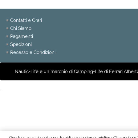
Contatti e Orari
Chi Siamo
Pagamenti
Spedizioni
Recesso e Condizioni
Nautic-Life è un marchio di Camping-Life di Ferrari Alberto
Questo sito usa i cookie per fornirti un'esperienza migliore. Cliccando su 