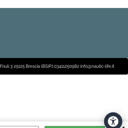
iuli 3 25125 Brescia (BS)P.I.03411250982 info@nautic-life.it