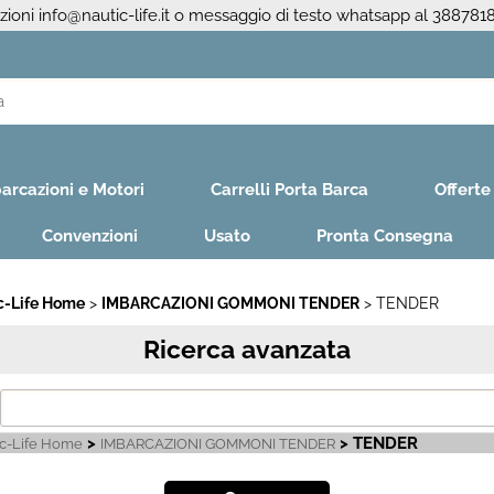
azioni
info@nautic-life.it
o messaggio di testo whatsapp al 388781
S
Per co
arcazioni e Motori
Carrelli Porta Barca
Offerte
il nom
poi cl
Convenzioni
Usato
Pronta Consegna
c-Life Home
IMBARCAZIONI GOMMONI TENDER
TENDER
Ricerca avanzata
Ha
>
> TENDER
ic-Life Home
IMBARCAZIONI GOMMONI TENDER