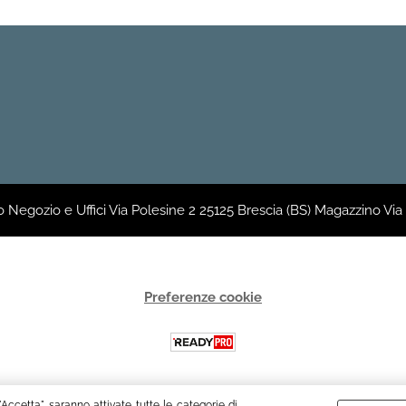
 Negozio e Uffici Via Polesine 2 25125 Brescia (BS) Magazzino Via Fr
Preferenze cookie
"Accetta" saranno attivate tutte le categorie di