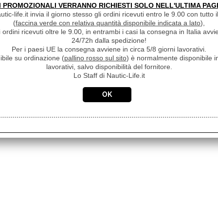
I PROMOZIONALI VERRANNO RICHIESTI SOLO NELL'ULTIMA PAG
ic-life.it invia il giorno stesso gli ordini ricevuti entro le 9.00 con tutto 
(
faccina verde con relativa quantità disponibile indicata a lato
),
i ordini ricevuti oltre le 9.00, in entrambi i casi la consegna in Italia a
24/72h dalla spedizione!
Per i paesi UE la consegna avviene in circa 5/8 giorni lavorativi.
ibile su ordinazione (
pallino rosso sul sito
) è normalmente disponibile in
lavorativi, salvo disponibilità del fornitore.
Lo Staff di Nautic-Life.it