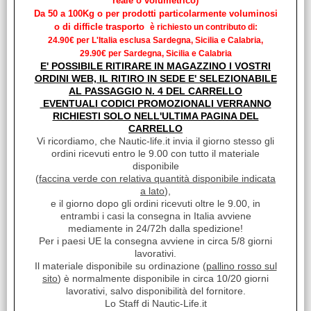
reale o volumetrico)
Unità di misura:
Da 50 a 100Kg o per prodotti particolarmente voluminosi
PZ
o di difficle trasporto
è richiesto un contributo di:
FLESSIBILE PER DOCCETTA 2MT INOX 1/2C - 3/8F
24.90€ per L'Italia esclusa Sardegna, Sicilia e Calabria,
Disponibilità:
29.90€ per Sardegna, Sicilia e Calabria
Disponibile su Ordinazione in circa 10/20gg (Tempistica indicativa
E' POSSIBILE RITIRARE IN MAGAZZINO I VOSTRI
non vincolante)
ORDINI WEB, IL RITIRO IN SEDE E' SELEZIONABILE
AL PASSAGGIO N. 4 DEL CARRELLO
Prezzo:
EVENTUALI CODICI PROMOZIONALI VERRANNO
€ 23,00
Sconto 23%
RICHIESTI SOLO NELL'ULTIMA PAGINA DEL
€
17,70
CARRELLO
iva inclusa
Vi ricordiamo, che Nautic-life.it invia il giorno stesso gli
ordini ricevuti entro le 9.00 con tutto il materiale
disponibile
(
faccina verde con relativa quantità disponibile indicata
a lato
),
e il giorno dopo gli ordini ricevuti oltre le 9.00, in
entrambi i casi la consegna in Italia avviene
mediamente in 24/72h dalla spedizione!
Per i paesi UE la consegna avviene in circa 5/8 giorni
lavorativi.
Il materiale disponibile su ordinazione (
pallino rosso sul
sito
) è normalmente disponibile in circa 10/20 giorni
lavorativi, salvo disponibilità del fornitore.
Lo Staff di Nautic-Life.it