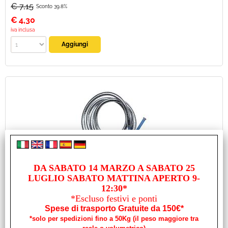
€ 7,15
Sconto 39.8%
€
4,30
iva inclusa
FLESSIBILE PER DOCCETTA 2MT INOX 1/2C - 3/8F
DA SABATO 14 MARZO A SABATO 25
LUGLIO SABATO MATTINA APERTO 9-
Cod. art.:
12:30*
22440
*Escluso festivi e ponti
Marca:
Spese di trasporto Gratuite da 150€*
NO BRAND
*solo per spedizioni fino a 50Kg (il peso maggiore tra