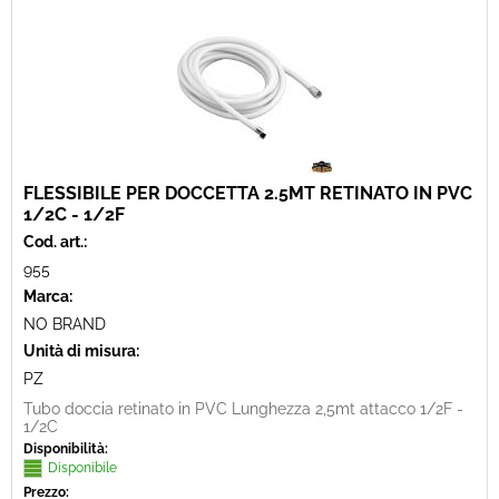
FLESSIBILE PER DOCCETTA 2.5MT RETINATO IN PVC
1/2C - 1/2F
Cod. art.:
955
Marca:
NO BRAND
Unità di misura:
PZ
Tubo doccia retinato in PVC Lunghezza 2,5mt attacco 1/2F -
1/2C
Disponibilità:
Disponibile
Prezzo: