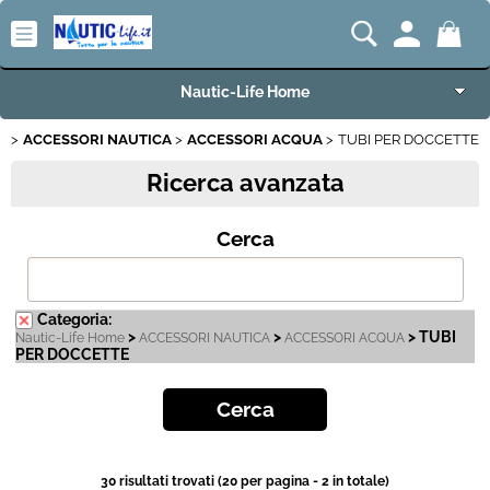
Nautic-Life Home
ACCESSORI NAUTICA
ACCESSORI ACQUA
TUBI PER DOCCETTE
Accessori e Ricambi
Ricerca avanzata
Imbarcazioni e Motori
Cerca
Carrelli Porta Barca
Offerte del Mese
Categoria:
>
>
> TUBI
Nautic-Life Home
ACCESSORI NAUTICA
ACCESSORI ACQUA
PER DOCCETTE
Best Seller
Fineserie e Occasioni
Convenzioni
30 risultati trovati (20 per pagina - 2 in totale)