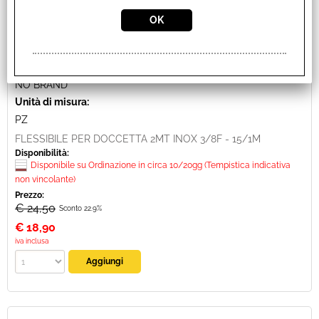
FLESSIBILE PER DOCCETTA 2MT INOX 3/8F - 15/1M
Cod. art.:
22439
Marca:
NO BRAND
Unità di misura:
PZ
FLESSIBILE PER DOCCETTA 2MT INOX 3/8F - 15/1M
Disponibilità:
Disponibile su Ordinazione in circa 10/20gg (Tempistica indicativa
non vincolante)
Prezzo:
€ 24,50
Sconto 22.9%
€
18,90
iva inclusa