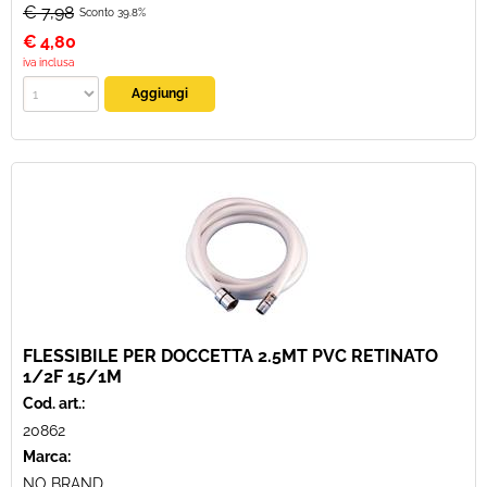
€ 7,98
Sconto 39.8%
€
4,80
iva inclusa
FLESSIBILE PER DOCCETTA 2.5MT PVC RETINATO
1/2F 15/1M
Cod. art.:
20862
Marca:
NO BRAND