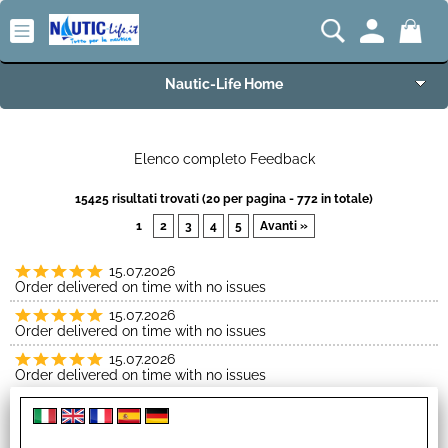
Nautic-Life Home
Accessori e Ricambi
Elenco completo Feedback
Imbarcazioni e Motori
15425 risultati trovati (20 per pagina - 772 in totale)
1
2
3
4
5
Avanti »
Carrelli Porta Barca
15.07.2026
Order delivered on time with no issues
Offerte del Mese
15.07.2026
Order delivered on time with no issues
Best Seller
15.07.2026
Order delivered on time with no issues
Fineserie e Occasioni
14.07.2026
Order delivered on time with no issues
Convenzioni
13.07.2026