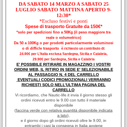
DA SABATO 14 MARZO A SABATO 25
Order delivered on time with no issues
LUGLIO SABATO MATTINA APERTO 9-
13.07.2026
Usato
12:30*
Order delivered on time with no issues
*Escluso festivi e ponti
13.07.2026
Spese di trasporto Gratuite da 150€*
Pronta Consegna
Order delivered on time with no issues
*solo per spedizioni fino a 50Kg (il peso maggiore tra
10.07.2026
reale o volumetrico)
Buon prodotto , buon venditore
Da 50 a 100Kg o per prodotti particolarmente voluminosi
o di difficle trasporto
è richiesto un contributo di:
10.07.2026
DE
Precisi e puntuali
24.90€ per L'Italia esclusa Sardegna, Sicilia e Calabria,
29.90€ per Sardegna, Sicilia e Calabria
10.07.2026
E' POSSIBILE RITIRARE IN MAGAZZINO I VOSTRI
Ottimo venditore, ottimo prodotto A+++++
ORDINI WEB, IL RITIRO IN SEDE E' SELEZIONABILE
AL PASSAGGIO N. 4 DEL CARRELLO
10.07.2026
COV
Tutto alla perfezione, ottima disponibilità di prodotti, prezzi
EVENTUALI CODICI PROMOZIONALI VERRANNO
concorrenziali e tempi di spedizione molto veloci. Top !
RICHIESTI SOLO NELL'ULTIMA PAGINA DEL
CARRELLO
09.07.2026
Vi ricordiamo, che Nautic-life.it invia il giorno stesso gli
Venditore veloce nella spedizione, lo consiglio vivamente.
ordini ricevuti entro le 9.00 con tutto il materiale
09.07.2026
disponibile
Order delivered on time with no issues
(
faccina verde con relativa quantità disponibile indicata
a lato
),
09.07.2026
e il giorno dopo gli ordini ricevuti oltre le 9.00, in
Order delivered on time with no issues
entrambi i casi la consegna in Italia avviene