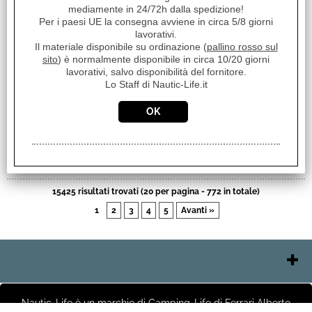
08.07.2026
mediamente in 24/72h dalla spedizione!
T U T T O P E R F E T T O, G R A Z I E !!!
Per i paesi UE la consegna avviene in circa 5/8 giorni
lavorativi.
07.07.2026
Order delivered on time with no issues
Il materiale disponibile su ordinazione (
pallino rosso sul
sito
) è normalmente disponibile in circa 10/20 giorni
07.07.2026
lavorativi, salvo disponibilità del fornitore.
Order delivered on time with no issues
Lo Staff di Nautic-Life.it
07.07.2026
PAC
Pezzo di ricambio perfetto velocità di spedizione incredibile
07.07.2026
COL
Prodotto in ottime condizioni grazie
06.07.2026
Order delivered on time with no issues
15425 risultati trovati (20 per pagina - 772 in totale)
1
2
3
4
5
Avanti »
Contatti e Orari
Chi Siamo
Nautic-Life è un marchio di Camping-Life di Ferrari Alberto